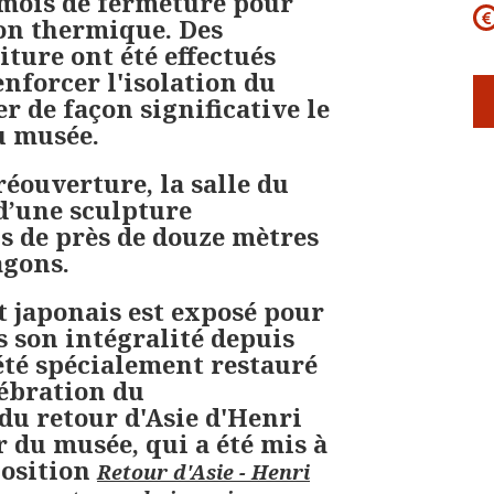
 mois de fermeture pour
on thermique. Des
ture ont été effectués
nforcer l'isolation du
r de façon significative le
u musée.
éouverture, la salle du
d’une sculpture
 de près de douze mètres
agons.
t japonais est exposé pour
s son intégralité depuis
 été spécialement restauré
lébration du
du retour d'Asie d'Henri
 du musée, qui a été mis à
position
Retour d'Asie - Henri