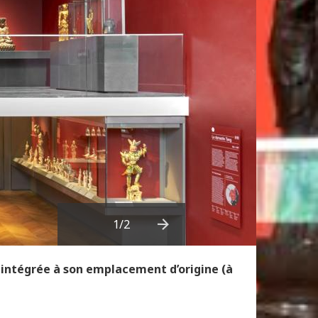
1
/2
Next
réintégrée à son emplacement d’origine (à