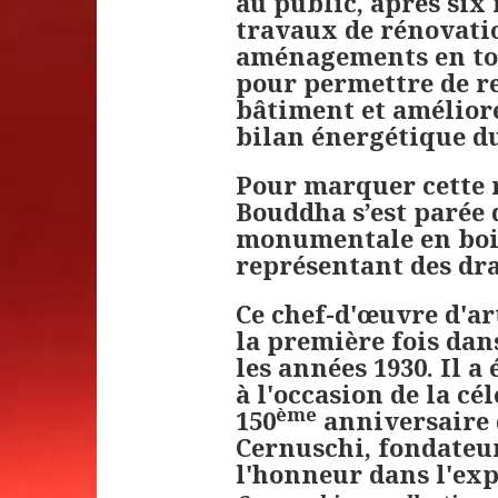
au public, après six
travaux de rénovati
aménagements en toi
pour permettre de re
bâtiment et améliore
bilan énergétique d
Pour marquer cette r
Bouddha s’est parée 
monumentale en bois
représentant des dr
Ce chef-d'œuvre d'ar
la première fois dan
les années 1930. Il a
à l'occasion de la cé
ème
150
anniversaire 
Cernuschi, fondateur
l'honneur dans l'ex