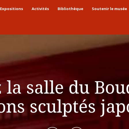
Expositions
Activités
Bibliothèque
Soutenir le musée
la salle du Bou
ons sculptés jap