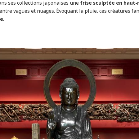
ns ses collections japonaises une
frise sculptée en haut-r
entre vagues et nuages. Évoquant la pluie, ces créatures fa
ie
.