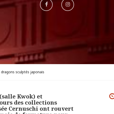
Aller
Aller
sur
sur
Facebook
Instagram
 dragons sculptés japonais
(salle Kwok) et
ours des collections
ée Cernuschi ont rouvert