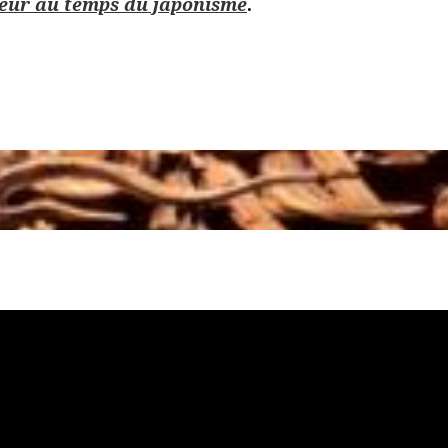
neur au temps du japonisme
.