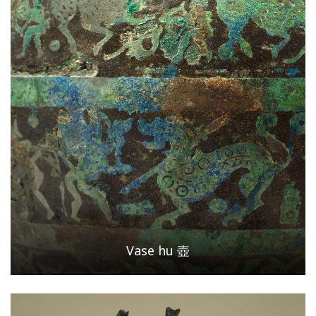
Vase hu 壺