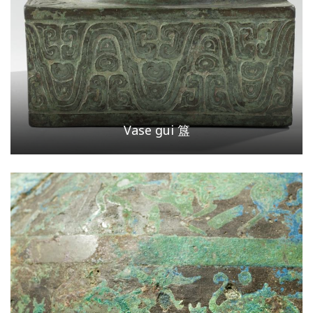
Vase gui 簋