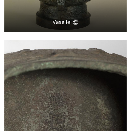
Vase lei 罍