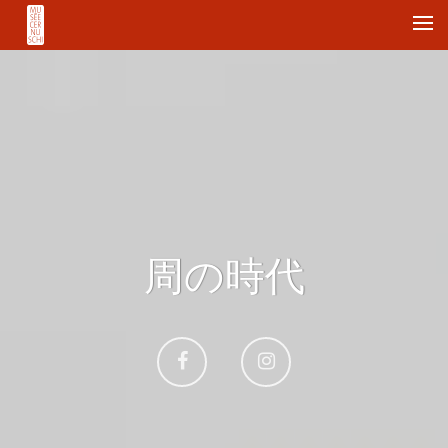
Me
周の時代
Aller
Aller
sur
sur
Facebook
Instagram