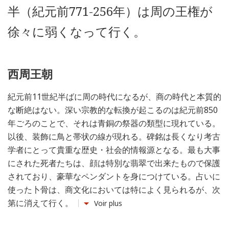
半（紀元前771-256年）は周の王権が
徐々に弱くなって行く。
西周王朝
紀元前11世紀半ばに周の時代になるが、商の時代と本質的
な断絶はない。深い宗教的な転換が起こるのは紀元前850
年ごろのことで、それは青銅の祭器の類型に現れている。
以後、装飾に鳥と帯状の線が現れる。碑銘は長くなり考古
学者にとって貴重な歴史・社会的情報源となる。最も大事
にされた死者たちは、顔は特別な翡翠で出来たもので保護
されており、豪華なペンダントを身につけている。占いに
使った卜骨は、商文化においては特によく見られるが、次
第に消えて行く。
Voir plus