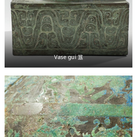
Vase gui 簋