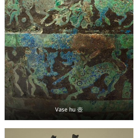
Vase hu 壺