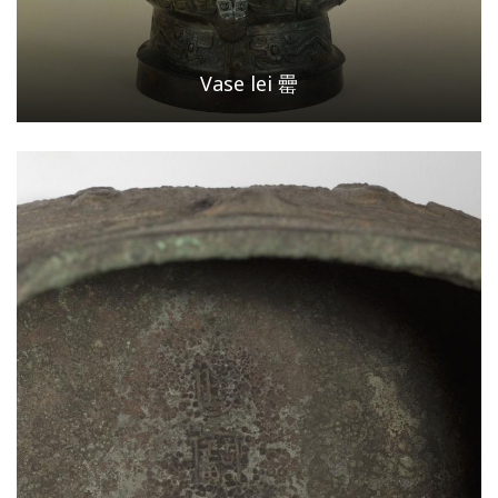
Vase lei 罍