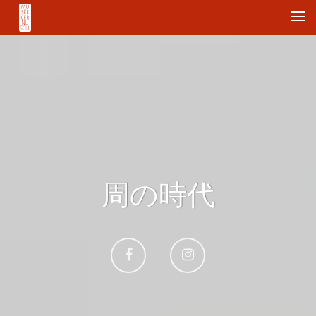
Me
周の時代
Aller
Aller
sur
sur
Facebook
Instagram