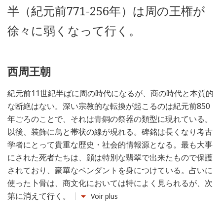
半（紀元前771-256年）は周の王権が
徐々に弱くなって行く。
西周王朝
紀元前11世紀半ばに周の時代になるが、商の時代と本質的
な断絶はない。深い宗教的な転換が起こるのは紀元前850
年ごろのことで、それは青銅の祭器の類型に現れている。
以後、装飾に鳥と帯状の線が現れる。碑銘は長くなり考古
学者にとって貴重な歴史・社会的情報源となる。最も大事
にされた死者たちは、顔は特別な翡翠で出来たもので保護
されており、豪華なペンダントを身につけている。占いに
使った卜骨は、商文化においては特によく見られるが、次
第に消えて行く。
Voir plus