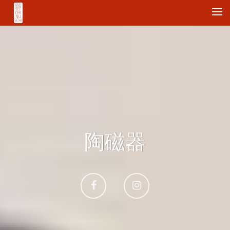
Me
陶磁器
Aller
Aller
sur
sur
Facebook
Instagram